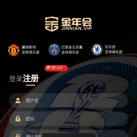
送
18
元
注册
登录