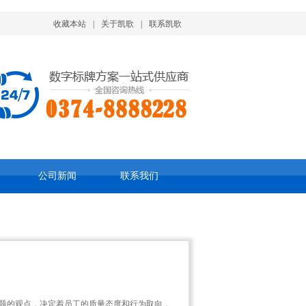
收藏本站
|
关于凯歌
|
联系凯歌
公司新闻
联系我们
题的观点，决定着员工的质量态度和行为取向，