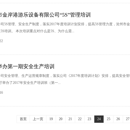
市金岸港游乐设备有限公司“5S”管理培训
司5S管理、安全生产制度，落实2017年度培训计划安排，提高5S管理力度，沧州市金岸
5S培训。 本次培训重点对什么是5S、为什么需...
22
举办第一期安全生产培训
司安全管理、生产运营规章制度，落实公司《2017年度培训计划》安排，提高安全管
厅举办了2017年安全生产培训班（第一...
16
首页
上一页
19
20
21
22
23
24
25
26
27