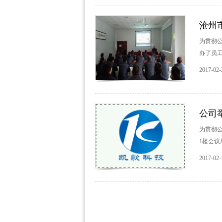
沧州
为贯彻公
办了员工
2017-02-
公司
为贯彻公
1楼会议
2017-02-