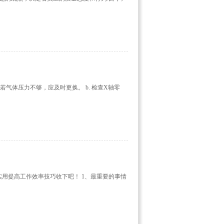
气体压力不够，应及时更换。 b. 检查X轴零
实用提高工作效率技巧收下吧！ 1、最重要的事情