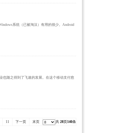
dows系统（已被淘汰）有用的很少。Android
业也随之得到了飞速的发展。在这个移动支付愈
11
下一页
末页
共
28
页
140
条